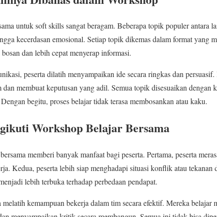
ama untuk soft skills sangat beragam. Beberapa topik populer antara la
ngga kecerdasan emosional. Setiap topik dikemas dalam format yang m
k bosan dan lebih cepat menyerap informasi.
ikasi, peserta dilatih menyampaikan ide secara ringkas dan persuasif
im dan membuat keputusan yang adil. Semua topik disesuaikan dengan k
 Dengan begitu, proses belajar tidak terasa membosankan atau kaku.
ikuti Workshop Belajar Bersama
bersama memberi banyak manfaat bagi peserta. Pertama, peserta merasa
rja. Kedua, peserta lebih siap menghadapi situasi konflik atau tekanan
 menjadi lebih terbuka terhadap perbedaan pendapat.
ga melatih kemampuan bekerja dalam tim secara efektif. Mereka belajar 
dan menyampaikan kritik secara membangun. Semua ini tidak bisa diper