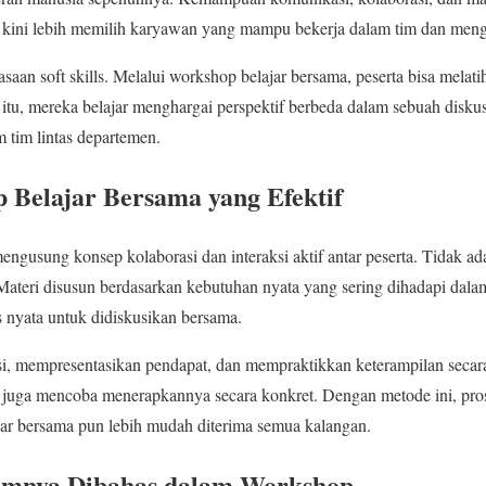
 kini lebih memilih karyawan yang mampu bekerja dalam tim dan menge
saan soft skills. Melalui workshop belajar bersama, peserta bisa mela
in itu, mereka belajar menghargai perspektif berbeda dalam sebuah disku
 tim lintas departemen.
 Belajar Bersama yang Efektif
ngusung konsep kolaborasi dan interaksi aktif antar peserta. Tidak ada
. Materi disusun berdasarkan kebutuhan nyata yang sering dihadapi dala
s nyata untuk didiskusikan bersama.
usi, mempresentasikan pendapat, dan mempraktikkan keterampilan secar
i juga mencoba menerapkannya secara konkret. Dengan metode ini, prose
jar bersama pun lebih mudah diterima semua kalangan.
umnya Dibahas dalam Workshop